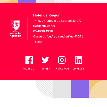
Hôtel de Région
14, Rue François de Sourdis 33 077
Bordeaux cedex
05 49 38 49 38
Ouvert du lundi au vendredi de 9h00 à
18h00
FACEBOOK
TWITTER
INSTAGRAM
LINKEDIN