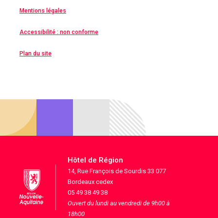
Mentions légales
Accessibilité : non conforme
Plan du site
Hôtel de Région
14, Rue François de Sourdis 33 077
Bordeaux cedex
05 49 38 49 38
Ouvert du lundi au vendredi de 9h00 à
18h00