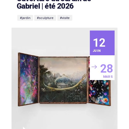
Gabriel | été 2026
#jardin
#sculpture
#visite
12
JUIN
28
MARS