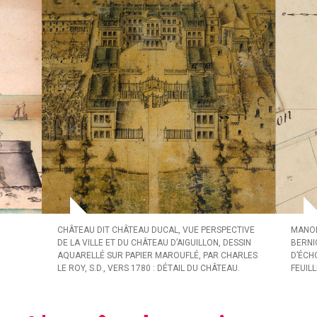
CHÂTEAU DIT CHÂTEAU DUCAL, VUE PERSPECTIVE
MANOI
DE LA VILLE ET DU CHÂTEAU D’AIGUILLON, DESSIN
BERNI
AQUARELLÉ SUR PAPIER MAROUFLÉ, PAR CHARLES
D’ÉCH
LE ROY, S.D., VERS 1780 : DÉTAIL DU CHÂTEAU.
FEUILL