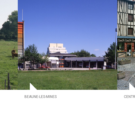
BEAUNE-LES-MINES
CENTR