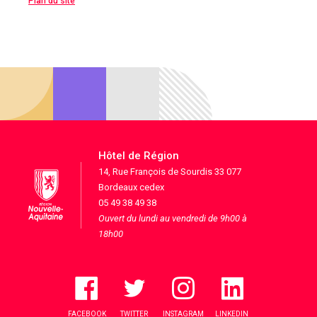
Plan du site
Hôtel de Région
14, Rue François de Sourdis 33 077
Bordeaux cedex
05 49 38 49 38
Ouvert du lundi au vendredi de 9h00 à
18h00
FACEBOOK
TWITTER
INSTAGRAM
LINKEDIN