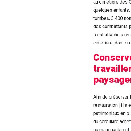
au cimetière des 
quelques enfants. 
tombes, 3 400 noms
des combattants po
s’est attaché à re
cimetière, dont on 
Conserver
travaille
paysager
Afin de préserver l
restauration [1] a
patrimoniaux en pl
du corbillard ache
ou manquants ont, q