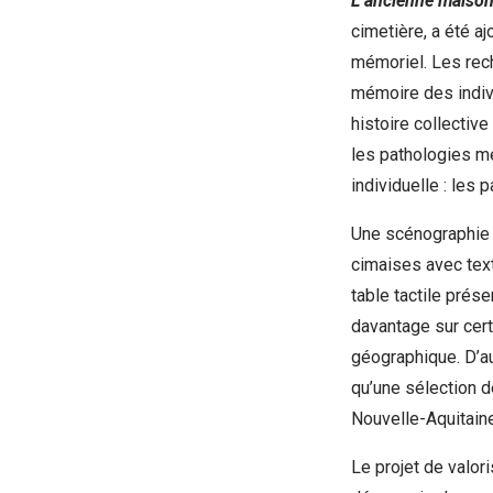
L’ancienne maison
cimetière, a été aj
mémoriel. Les rec
mémoire des indivi
histoire collective :
les pathologies me
individuelle : les 
Une scénographie
cimaises avec text
table tactile prés
davantage sur cert
géographique. D’au
qu’une sélection d
Nouvelle-Aquitaine
Le projet de valor