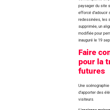
paysager du site s
efforcé d’adoucir s
redessinées, les s
supprimée, un alig
modifiée pour perm
inauguré le 19 se
Faire co
pour la 
futures
Une scénographie d
d’apporter des él
visiteurs.