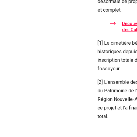
désormais de prop
et complet.
Découvr
des Ou
[1] Le cimetière bé
historiques depuis
inscription totale 
fossoyeur.
[2] L’ensemble des
du Patrimoine de l
Région Nouvelle-Aq
ce projet et l’a f
total.