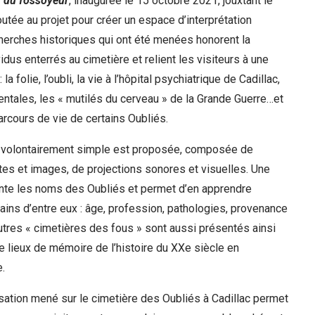
 du fossoyeur
, inaugurée le 15 octobre 2021, jouxtant le
outée au projet pour créer un espace d’interprétation
herches historiques qui ont été menées honorent la
dus enterrés au cimetière et relient les visiteurs à une
 la folie, l’oubli, la vie à l’hôpital psychiatrique de Cadillac,
ntales, les « mutilés du cerveau » de la Grande Guerre…et
parcours de vie de certains Oubliés.
 volontairement simple est proposée, composée de
es et images, de projections sonores et visuelles. Une
ente les noms des Oubliés et permet d’en apprendre
ains d’entre eux : âge, profession, pathologies, provenance
tres « cimetières des fous » sont aussi présentés ainsi
e lieux de mémoire de l’histoire du XXe siècle en
.
isation mené sur le cimetière des Oubliés à Cadillac permet