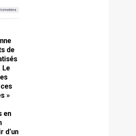
#cimetière
onne
ts de
atisés
. Le
ges
 ces
es »
s en
n
r d’un