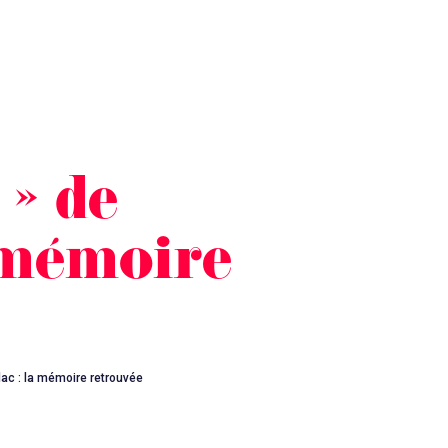
 » de
a mémoire
lac : la mémoire retrouvée