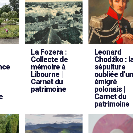
La Fozera :
Leonard
:
Collecte de
Chodźko : l
nce
mémoire à
sépulture
Libourne |
oubliée d’u
Carnet du
émigré
patrimoine
polonais |
e
Carnet du
patrimoine