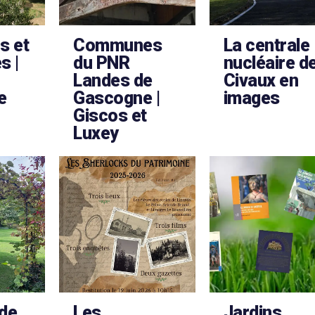
s et
Communes
La centrale
s |
du PNR
nucléaire d
Landes de
Civaux en
e
Gascogne |
images
Giscos et
Luxey
 de
Les
Jardins