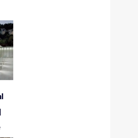
l
|
e