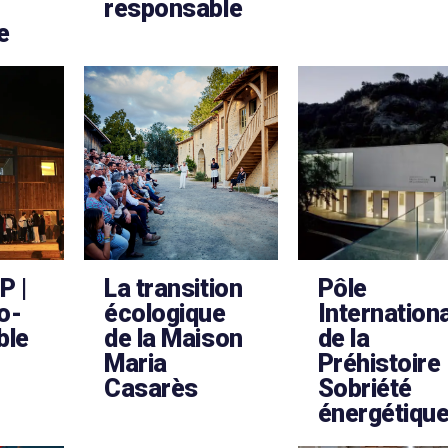
responsable
e
P |
La transition
Pôle
o-
écologique
Internationa
ble
de la Maison
de la
Maria
Préhistoire 
Casarès
Sobriété
énergétiqu