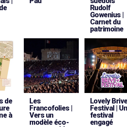
ais |
Pau
suédois
 de
Rudolf
Gowenius |
Carnet du
patrimoine
s de
Les
Lovely Briv
ture
Francofolies |
Festival | U
ne à
Vers un
festival
modèle éco-
engagé