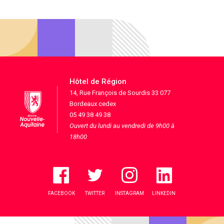
Hôtel de Région
14, Rue François de Sourdis 33 077
Bordeaux cedex
05 49 38 49 38
Ouvert du lundi au vendredi de 9h00 à
18h00
FACEBOOK
TWITTER
INSTAGRAM
LINKEDIN