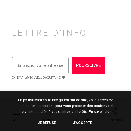
LETTRE D'INFO
POURSUIVRE
EX : EMAIL@NOUVELLE-AQUITAINE.FR
En poursuivant votre navigation sur ce site, vous acceptez
l'utilisation de cookies pour vous proposer des contenus et
services adaptés à vos centres d'intérêts.
En savoir plus
MENU
MENU
MENU
MENU
MENU
MENU
MENU
MENU
MENU
MENU
CONTACT
CONTACT
CONTACT
CONTACT
CONTACT
CONTACT
CONTACT
CONTACT
CONTACT
CONTACT
RECHERCHE
RECHERCHE
RECHERCHE
RECHERCHE
RECHERCHE
RECHERCHE
RECHERCHE
RECHERCHE
RECHERCHE
RECHERCHE
SUIVEZ-NOUS
SUIVEZ-NOUS
SUIVEZ-NOUS
SUIVEZ-NOUS
SUIVEZ-NOUS
SUIVEZ-NOUS
SUIVEZ-NOUS
SUIVEZ-NOUS
SUIVEZ-NOUS
SUIVEZ-NOUS
Culture & Patrimoine
JE REFUSE
J’ACCEPTE