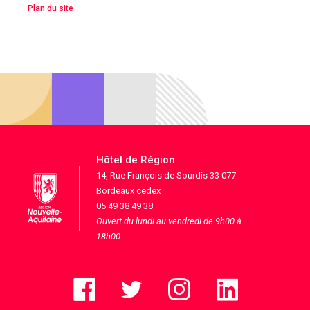
Plan du site
Hôtel de Région
14, Rue François de Sourdis 33 077
Bordeaux cedex
05 49 38 49 38
Ouvert du lundi au vendredi de 9h00 à
18h00