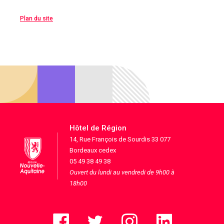
Plan du site
Hôtel de Région
14, Rue François de Sourdis 33 077
Bordeaux cedex
05 49 38 49 38
Ouvert du lundi au vendredi de 9h00 à
18h00