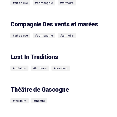
#art de rue
#compagnie
#territoire
Compagnie Des vents et marées
#art de rue
#compagnie
#territoire
Lost In Traditions
#création
#territoire
#tiers-lieu
Théâtre de Gascogne
#territoire
#théâtre