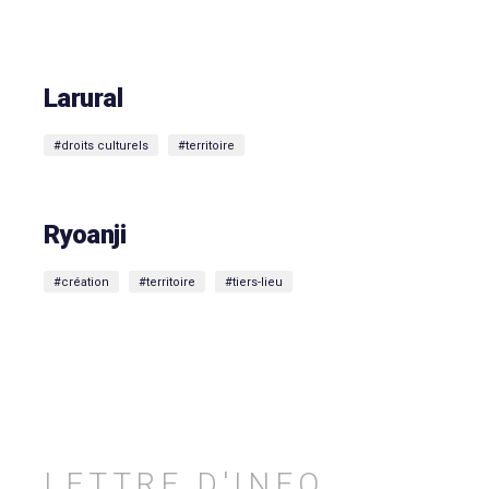
Larural
#droits culturels
#territoire
Ryoanji
#création
#territoire
#tiers-lieu
LETTRE D'INFO