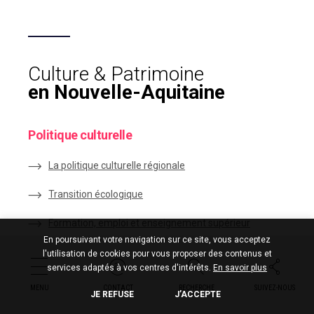
Culture & Patrimoine
en Nouvelle-Aquitaine
Politique culturelle
La politique culturelle régionale
Transition écologique
Formation, emploi et enseignement supérieur
En poursuivant votre navigation sur ce site, vous acceptez
Dialogue avec le territoire
l'utilisation de cookies pour vous proposer des contenus et
services adaptés à vos centres d'intérêts.
En savoir plus
Aides régionales
MENU
CONTACT
RECHERCHE
SUIVEZ-NOUS
JE REFUSE
J’ACCEPTE
Traduire le site en langues régionales