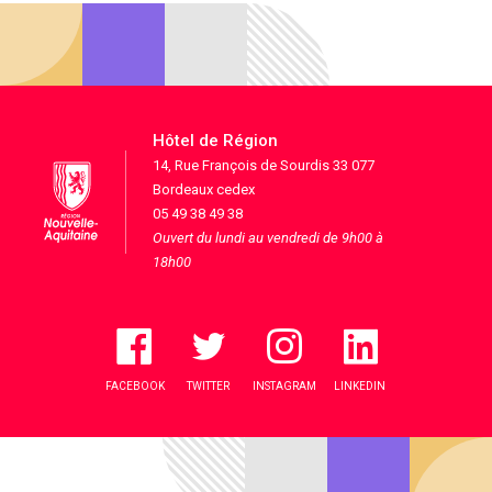
Hôtel de Région
14, Rue François de Sourdis 33 077
Bordeaux cedex
05 49 38 49 38
Ouvert du lundi au vendredi de 9h00 à
18h00
FACEBOOK
TWITTER
INSTAGRAM
LINKEDIN