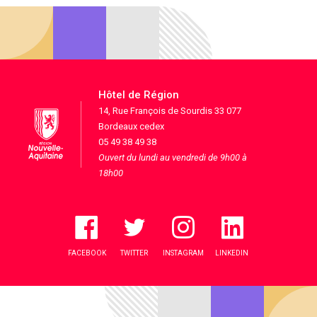
Hôtel de Région
14, Rue François de Sourdis 33 077
Bordeaux cedex
05 49 38 49 38
Ouvert du lundi au vendredi de 9h00 à
18h00
FACEBOOK
TWITTER
INSTAGRAM
LINKEDIN