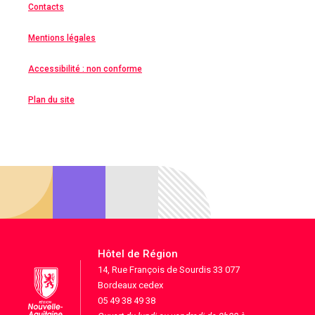
Contacts
Mentions légales
Accessibilité : non conforme
Plan du site
Hôtel de Région
14, Rue François de Sourdis 33 077
Bordeaux cedex
05 49 38 49 38