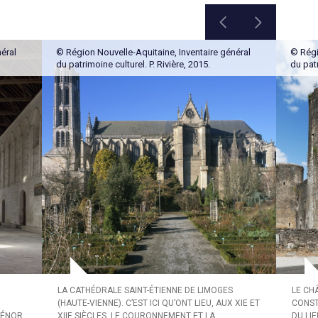
éral
© Région Nouvelle-Aquitaine, Inventaire général
© Régi
du patrimoine culturel. P. Rivière, 2015.
du pat
LA CATHÉDRALE SAINT-ÉTIENNE DE LIMOGES
LE CH
(HAUTE-VIENNE). C’EST ICI QU’ONT LIEU, AUX XIE ET
CONST
LIÉNOR
XIIE SIÈCLES, LE COURONNEMENT ET LA
DU LI