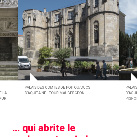
PALAIS DES COMTES DE POITOU/DUCS
PALAI
E LA
D’AQUITAINE : TOUR MAUBERGEON.
D’AQU
 MUR
PIGNO
… qui abrite le