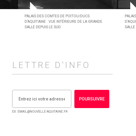
PALAIS DES COMTES DE POITOU/DUCS
PALAI
D’AQUITAINE : VUE INTÉRIEURE DE LA GRANDE
D’AQU
SALLE DEPUIS LE SUD.
SALLE
LETTRE D'INFO
POURSUIVRE
EX : EMAIL@NOUVELLE-AQUITAINE.FR