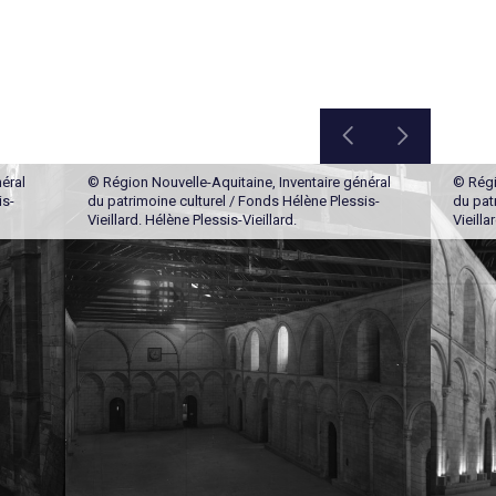
éral
© Région Nouvelle-Aquitaine, Inventaire général
© Régi
is-
du patrimoine culturel / Fonds Hélène Plessis-
du pat
Vieillard. Hélène Plessis-Vieillard.
Vieilla