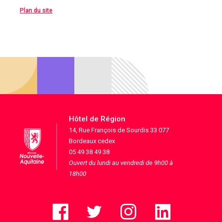
Plan du site
Hôtel de Région
14, Rue François de Sourdis 33 077
Bordeaux cedex
05 49 38 49 38
Ouvert du lundi au vendredi de 9h00 à
18h00