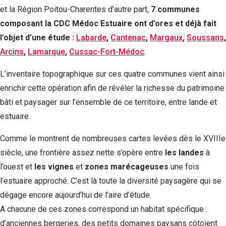
et la Région Poitou-Charentes d’autre part,
7 communes
composant la CDC Médoc Estuaire ont d’ores et déjà fait
l’objet d’une étude :
Labarde
,
Cantenac
,
Margaux
,
Soussans
,
Arcins
,
Lamarque
,
Cussac-Fort-Médoc
.
L’inventaire topographique sur ces quatre communes vient ainsi
enrichir cette opération afin de révéler la richesse du patrimoine
bâti et paysager sur l’ensemble de ce territoire, entre lande et
estuaire.
Comme le montrent de nombreuses cartes levées dès le XVIIIe
siècle, une frontière assez nette s’opère entre
les landes
à
l’ouest et
les vignes
et
zones marécageuses
une fois
l’estuaire approché. C’est là toute la diversité paysagère qui se
dégage encore aujourd’hui de l’aire d’étude.
A chacune de ces zones correspond un habitat spécifique :
d’anciennes bergeries, des petits domaines paysans côtoient