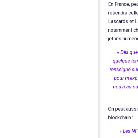
En France, peu
retiendra cell
Lascards et 
notamment ch
jetons numéri
« Dès que 
quelque tem
renseigné sur
pour m’expr
nouveau pub
On peut aussi 
blockchain :
« Les NF