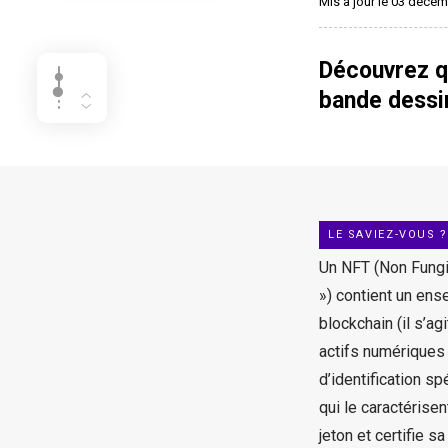
Mis à jour le 03 déce
Découvrez q
bande dessin
LE SAVIEZ-VOUS ?
Un NFT (Non Fungib
») contient un ens
blockchain (il s’a
actifs numériques 
d’identification s
qui le caractérisen
jeton et certifie s