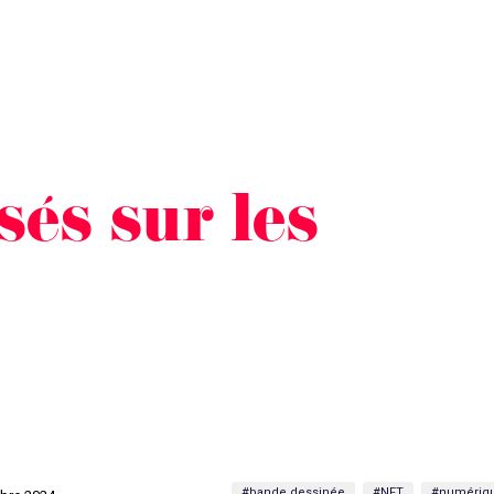
sés sur les
#bande dessinée
#NFT
#numériqu