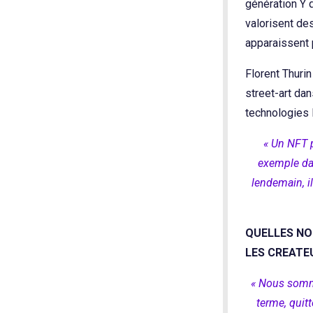
génération Y 
valorisent de
apparaissent p
Florent Thurin
street-art da
technologies 
« Un NFT 
exemple dan
lendemain, il
QUELLES NO
LES CREATE
« Nous somme
terme, quit