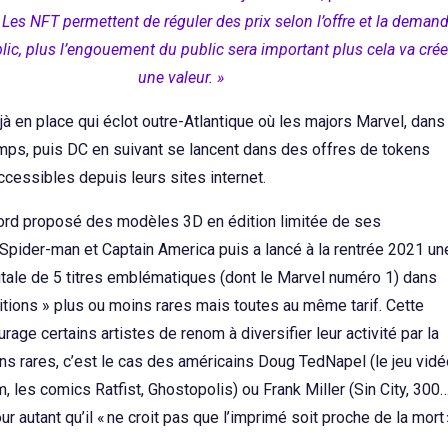
 Les NFT permettent de réguler des prix selon l’offre et la deman
ic, plus l’engouement du public sera important plus cela va crée
une valeur. »
jà en place qui éclot outre-Atlantique où les majors Marvel, dans
mps, puis DC en suivant se lancent dans des offres de tokens
cessibles depuis leurs sites internet.
ord proposé des modèles 3D en édition limitée de ses
pider-man et Captain America puis a lancé à la rentrée 2021 un
gitale de 5 titres emblématiques (dont le Marvel numéro 1) dans
itions » plus ou moins rares mais toutes au même tarif. Cette
rage certains artistes de renom à diversifier leur activité par la
ns rares, c’est le cas des américains Doug TedNapel (le jeu vidé
 les comics Ratfist, Ghostopolis) ou Frank Miller (Sin City, 300
ur autant qu’il « ne croit pas que l’imprimé soit proche de la mort 