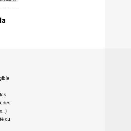
la
gible
 des
 codes
te…)
ité du