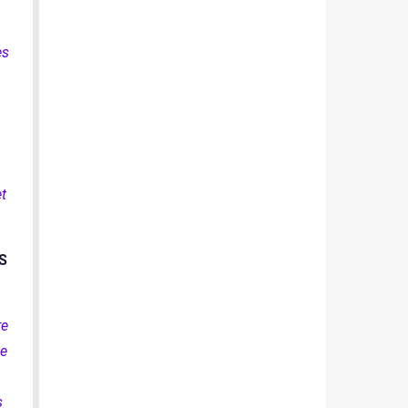
es
t
S
re
ne
s