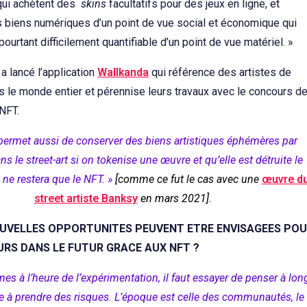
qui achètent des
skins
facultatifs pour des jeux en ligne, et
s biens numériques d’un point de vue social et économique qui
ourtant difficilement quantifiable d’un point de vue matériel. »
 a lancé l’application
Wallkanda
qui référence des artistes de
ns le monde entier et pérennise leurs travaux avec le concours d
NFT.
permet aussi de conserver des biens artistiques éphémères par
s le street-art si on tokenise une œuvre et qu’elle est détruite le
 ne restera que le NFT. »
[comme ce fut le cas avec une
œuvre d
street artiste Banksy
en mars 2021]
.
UVELLES OPPORTUNITES PEUVENT ETRE ENVISAGEES PO
URS DANS LE FUTUR GRACE AUX NFT ?
s à l’heure de l’expérimentation, il faut essayer de penser à lon
te à prendre des risques. L’époque est celle des communautés, le