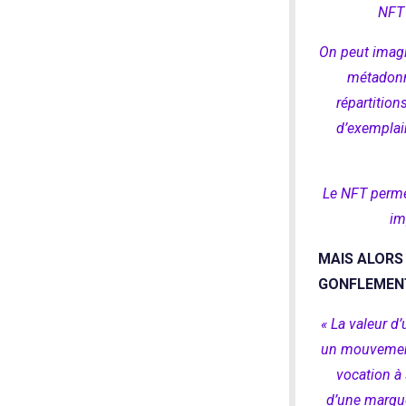
NFT 
On peut imag
métadonné
répartition
d’exemplai
Le NFT permet
im
MAIS ALORS
GONFLEMENTS
« La valeur d’
un mouvement 
vocation à 
d’une marque 