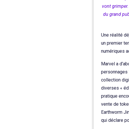
vont grimper.
du grand publ
Une réalité dé
un premier te
numériques ac
Marvel a d’ab
personnages S
collection di
diverses « éd
pratique encou
vente de toke
Earthworm Jim,
qui déclare po