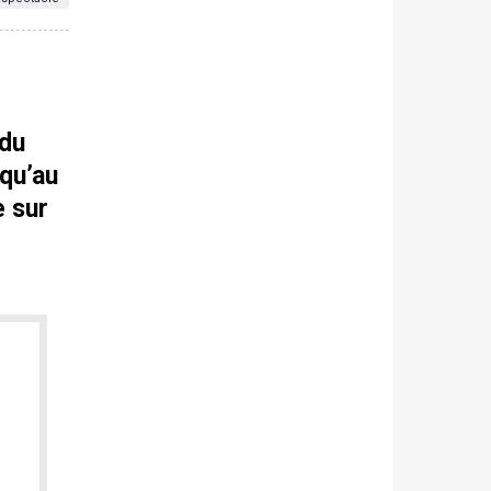
 du
squ’au
e sur