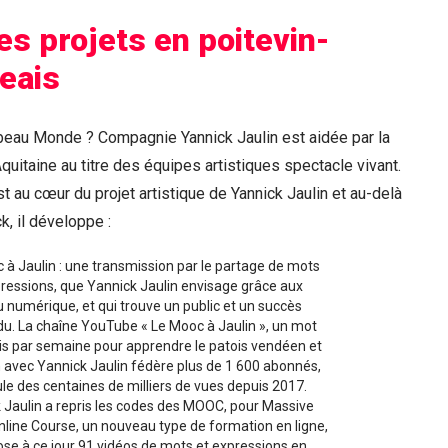
res projets en poitevin-
eais
eau Monde ? Compagnie Yannick Jaulin est aidée par la
uitaine au titre des équipes artistiques spectacle vivant.
t au cœur du projet artistique de Yannick Jaulin et au-delà
k, il développe :
 à Jaulin : une transmission par le partage de mots
pressions, que Yannick Jaulin envisage grâce aux
du numérique, et qui trouve un public et un succès
du. La chaîne YouTube « Le Mooc à Jaulin », un mot
is par semaine pour apprendre le patois vendéen et
n avec Yannick Jaulin fédère plus de 1 600 abonnés,
le des centaines de milliers de vues depuis 2017.
 Jaulin a repris les codes des MOOC, pour Massive
line Course, un nouveau type de formation en ligne,
ose à ce jour 91 vidéos de mots et expressions en