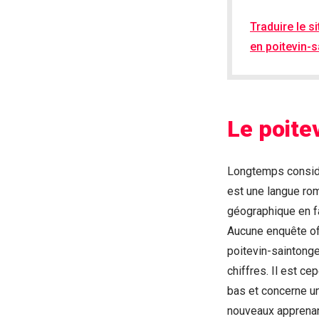
Traduire le s
en poitevin-
Le poite
Longtemps considér
est une langue ro
géographique en fa
Aucune enquête off
poitevin-saintongea
chiffres. Il est c
bas et concerne u
nouveaux apprenan