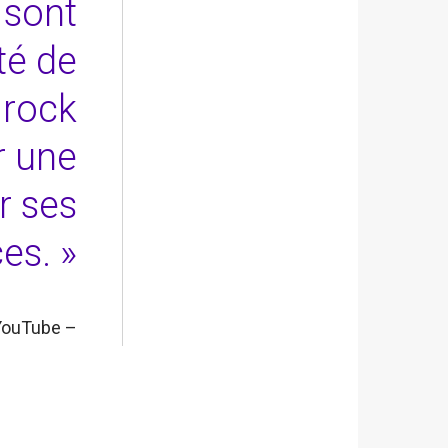
 sont
té de
n rock
r une
r ses
es. »
 YouTube –