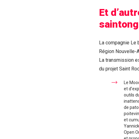
Et d’aut
saintong
La compagnie Le b
Région Nouvelle-Aq
La transmission es
du projet Saint Roc
Le Mooc
et d’ex
outils 
inatten
de pato
poitevi
et cumu
Yannick
Open On
et prop