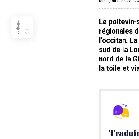
Mis à jour le 24 avril 2
Le poitevin-
régionales d
l’occitan. L
sud de la Lo
nord de la G
la toile et v
Traduir