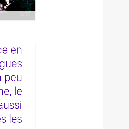
ce en
ngues
un peu
e, le
aussi
s les