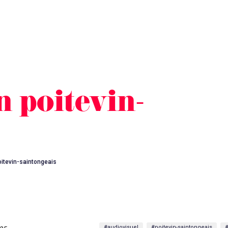
n poitevin-
oitevin-saintongeais
#audiovisuel
#poitevin-saintongeais
#