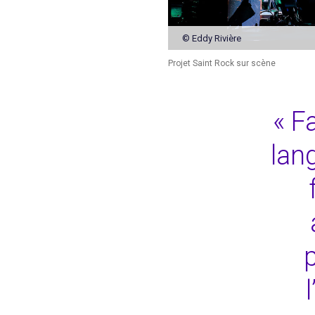
© Eddy Rivière
Projet Saint Rock sur scène
« F
lan
p