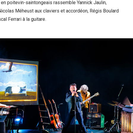
 en poitevin-saintongeais rassemble Yannick Jaulin,
Nicolas Méheust aux claviers et accordéon, Régis Boulard
cal Ferrari à la guitare.