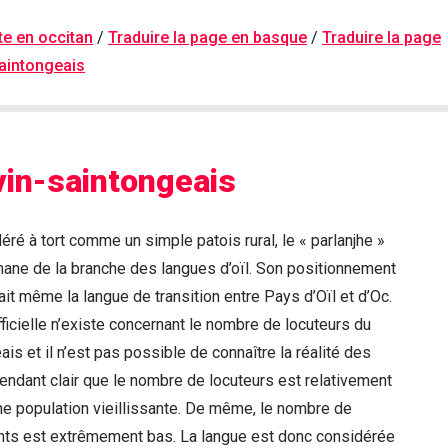
ite en occitan
/
Traduire la page en basque
/
Traduire la page
saintongeais
vin-saintongeais
é à tort comme un simple patois rural, le « parlanjhe »
mane de la branche des langues d’oïl. Son positionnement
it même la langue de transition entre Pays d’Oïl et d’Oc.
icielle n’existe concernant le nombre de locuteurs du
is et il n’est pas possible de connaître la réalité des
ependant clair que le nombre de locuteurs est relativement
ne population vieillissante. De même, le nombre de
ts est extrêmement bas. La langue est donc considérée