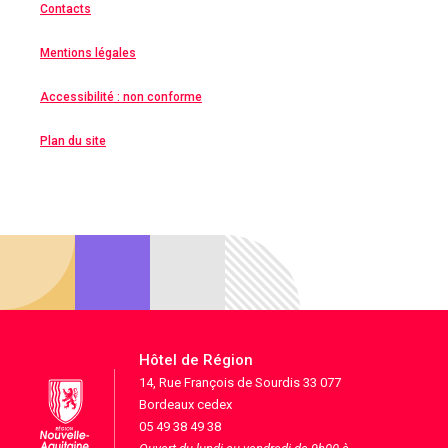
Contacts
Mentions légales
Accessibilité : non conforme
Plan du site
Hôtel de Région
14, Rue François de Sourdis 33 077
Bordeaux cedex
05 49 38 49 38