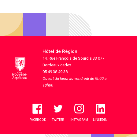
Hôtel de Région
14, Rue François de Sourdis 33 077
Bordeaux cedex
05 49 38 49 38
Ouvert du lundi au vendredi de 9h00 à
18h00
FACEBOOK
TWITTER
INSTAGRAM
LINKEDIN