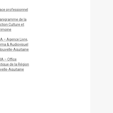
ace
professionnel
anigramme de la
ction Culture et
rimoine
A – Agence Livre,
éma & Audiovisuel
Nouvelle-Aquitaine
A – Office
stique de la Région
velle-Aquitaine