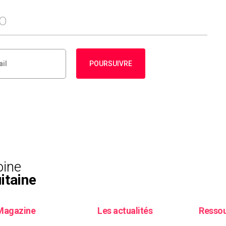
FO
POURSUIVRE
oine
itaine
Magazine
Les actualités
Resso