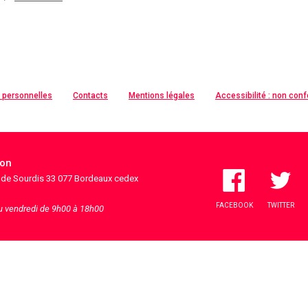
 personnelles
Contacts
Mentions légales
Accessibilité : non con
ion
s de Sourdis 33 077 Bordeaux cedex
FACEBOOK
TWITTER
au vendredi de 9h00 à 18h00