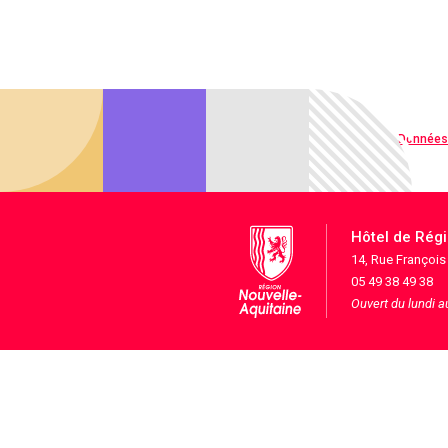
Qualité web
Données
Hôtel de Rég
14, Rue Françoi
05 49 38 49 38
Ouvert du lundi 