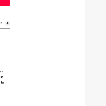
es
les
uis
 la