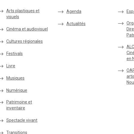
Arts plastiques et
Agenda
Esp
visuels
Org
Actualités
Cinéma et audiovisuel
Dire
Pat
Cultures régionales
ALC
Cin
Festivals
en 
Livre
OAR
arti
Musiques
Nou
Numérique
Patrimoine et
inventaire
Spectacle vivant
Transitions