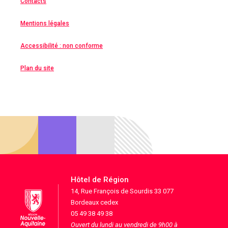
Contacts
Mentions légales
Accessibilité : non conforme
Plan du site
Hôtel de Région
14, Rue François de Sourdis 33 077
Bordeaux cedex
05 49 38 49 38
Ouvert du lundi au vendredi de 9h00 à