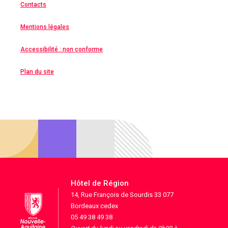
Contacts
Mentions légales
Accessibilité : non conforme
Plan du site
Hôtel de Région
14, Rue François de Sourdis 33 077
Bordeaux cedex
05 49 38 49 38