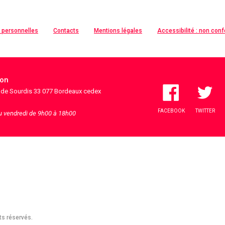
 personnelles
Contacts
Mentions légales
Accessibilité : non con
ion
s de Sourdis 33 077 Bordeaux cedex
FACEBOOK
TWITTER
au vendredi de 9h00 à 18h00
ts réservés.