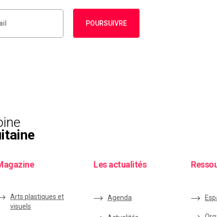
POURSUIVRE
oine
itaine
Magazine
Les actualités
Resso
Arts plastiques et
Agenda
Esp
visuels
Org