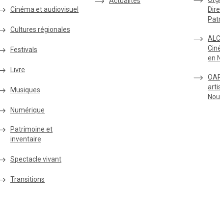
Actualités
Cinéma et audiovisuel
Dire
Pat
Cultures régionales
ALC
Cin
Festivals
en 
Livre
OAR
arti
Musiques
Nou
Numérique
Patrimoine et
inventaire
Spectacle vivant
Transitions