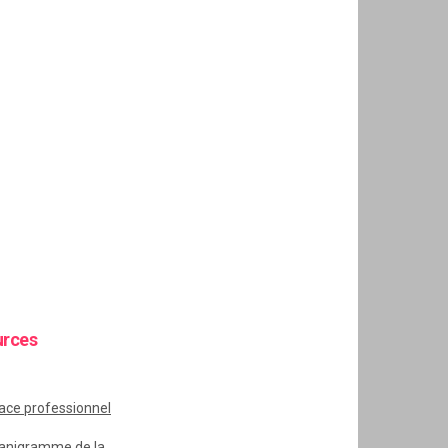
urces
ace
professionnel
anigramme de la