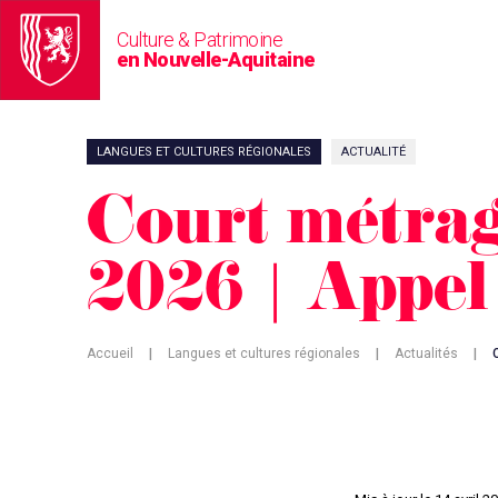
Culture & Patrimoine
en Nouvelle-Aquitaine
LANGUES ET CULTURES RÉGIONALES
ACTUALITÉ
Court métrage
2026 | Appel 
Accueil
|
Langues et cultures régionales
|
Actualités
|