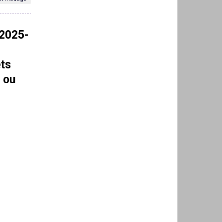
 2025-
ets
s ou