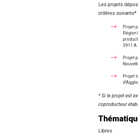
Les projets dépos
critères suivants* 
Projet p
Région N
product
5911 A 
Projet 
Nouvell
Projet 
d’Agglo
* Si le projet est e
coproducteur
étab
Thématiqu
Libres