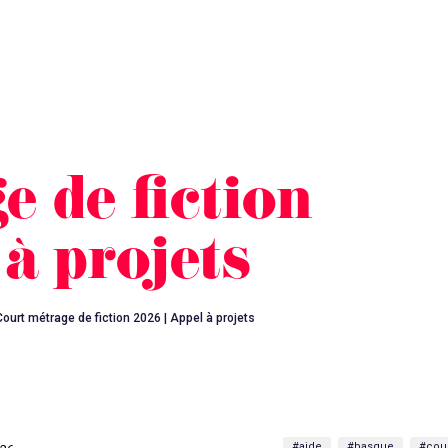
 de fiction
à projets
Court métrage de fiction 2026 | Appel à projets
#aide
#basque
#cou