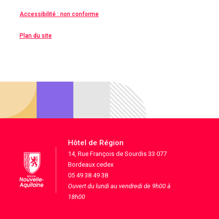
Accessibilité : non conforme
Plan du site
Hôtel de Région
14, Rue François de Sourdis 33 077
Bordeaux cedex
05 49 38 49 38
Ouvert du lundi au vendredi de 9h00 à
18h00