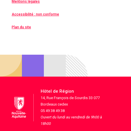
Mentions légales
Accessibilité : non conforme
Plan du site
Hôtel de Région
14, Rue François de Sourdis 33 077
Bordeaux cedex
05 49 38 49 38
Ouvert du lundi au vendredi de 9h00 à
18h00