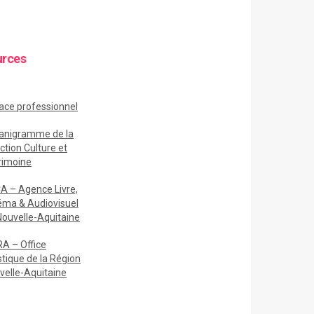
urces
ace
professionnel
anigramme de la
ction Culture et
rimoine
A – Agence Livre,
éma & Audiovisuel
Nouvelle-Aquitaine
A – Office
stique de la Région
velle-Aquitaine