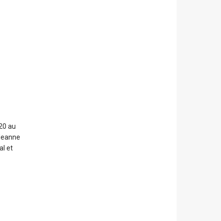
 20 au
 Jeanne
al et