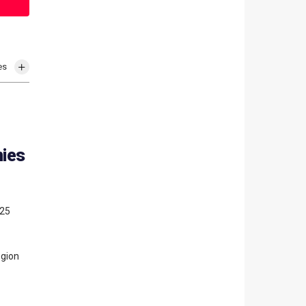
es
nies
 25
égion