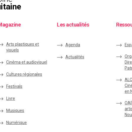
itaine
Magazine
Les actualités
Resso
Arts plastiques et
Agenda
Esp
visuels
Org
Actualités
Cinéma et audiovisuel
Dire
Pat
Cultures régionales
ALC
Cin
Festivals
en 
Livre
OAR
arti
Musiques
Nou
Numérique