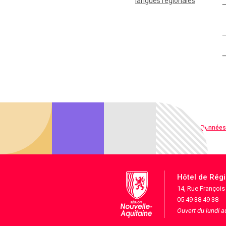
langues régionales
Qualité web
Données
Hôtel de Rég
14, Rue Françoi
05 49 38 49 38
Ouvert du lundi 