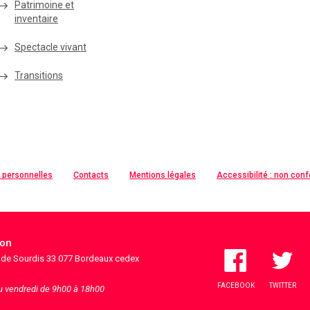
Patrimoine et
inventaire
Spectacle vivant
Transitions
 personnelles
Contacts
Mentions légales
Accessibilité : non con
ion
s de Sourdis 33 077 Bordeaux cedex
FACEBOOK
TWITTER
au vendredi de 9h00 à 18h00