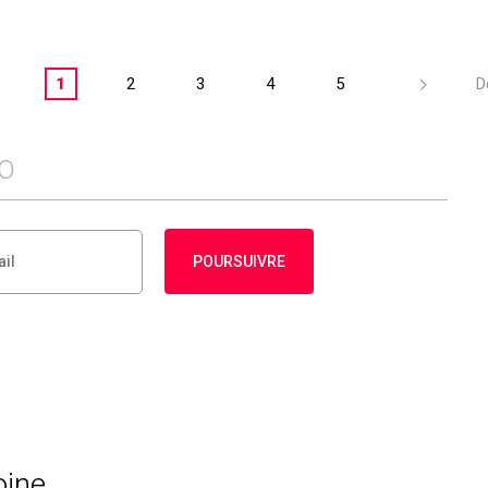
1
2
3
4
5
D
FO
POURSUIVRE
oine