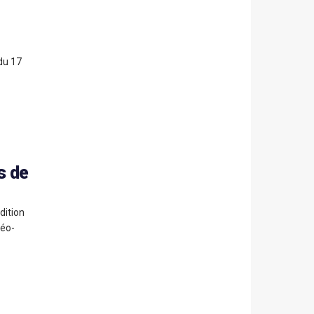
 du 17
s de
dition
néo-