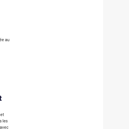
ée au
t
 et
s les
 avec