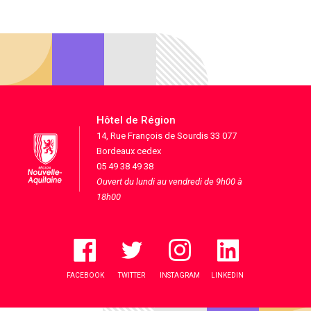
Hôtel de Région
14, Rue François de Sourdis 33 077
Bordeaux cedex
05 49 38 49 38
Ouvert du lundi au vendredi de 9h00 à
18h00
FACEBOOK
TWITTER
INSTAGRAM
LINKEDIN