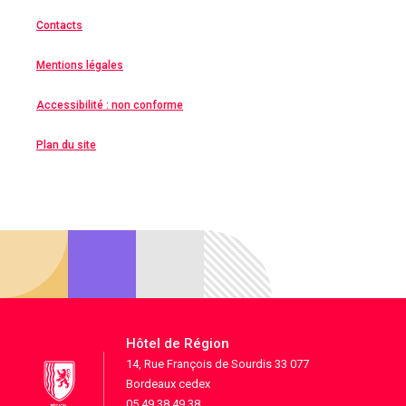
Contacts
Mentions légales
Accessibilité : non conforme
Plan du site
Hôtel de Région
14, Rue François de Sourdis 33 077
Bordeaux cedex
05 49 38 49 38