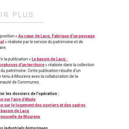
IR PLUS
xposition «
Au cœur de Lacq. Fabrique d’un paysage
iel
» réalisée par le service du patrimoine et de
aire.
r la publication «
Le bassin de Lacq :
phoses d’un territoire
» réalisée dans la collection
 du patrimoine. Cette publication résulte d’un
e tenu à Mourenx avec la collaboration de la
auté de Communes.
er les dossiers de l’opération :
e sur l’aire d’étude
e sur le logement des ouvriers et des cadres
 bassin de Lacq
e-nouvelle de Mourenx
es industriels historiques