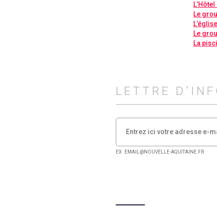
L’Hôtel 
Le grou
L’églis
Le grou
La pisc
LETTRE D'IN
EX : EMAIL@NOUVELLE-AQUITAINE.FR