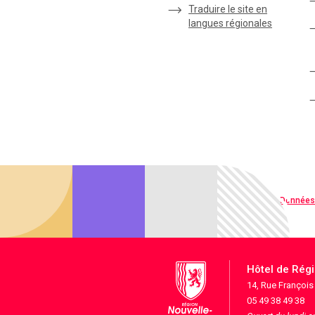
Traduire le site en
langues régionales
Qualité web
Données
Hôtel de Rég
14, Rue Françoi
05 49 38 49 38