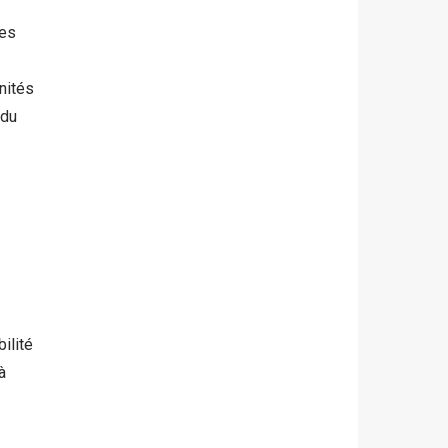
des
nités
 du
ilité
à