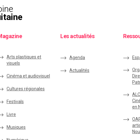
oine
itaine
Magazine
Les actualités
Resso
Arts plastiques et
Agenda
Esp
visuels
Org
Actualités
Cinéma et audiovisuel
Dire
Pat
Cultures régionales
ALC
Cin
Festivals
en 
Livre
OAR
arti
Musiques
Nou