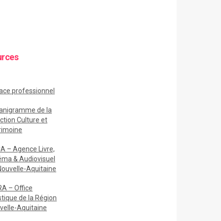
urces
ace
professionnel
anigramme de la
ction Culture et
rimoine
A – Agence Livre,
éma & Audiovisuel
Nouvelle-Aquitaine
A – Office
stique de la Région
velle-Aquitaine