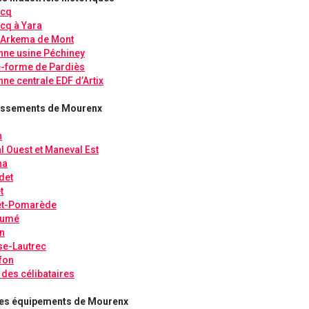
acq
cq à Yara
e Arkema de Mont
nne usine Péchiney
e-forme de Pardiès
nne centrale EDF d’Artix
tissements de Mourenx
n
 Ouest et Maneval Est
na
det
t
et-Pomarède
oumé
n
se-Lautrec
fon
 des célibataires
es équipements de Mourenx