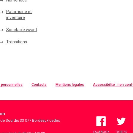
Numérique
Patrimoine et
inventaire
Spectacle vivant
Transitions
 personnelles
Contacts
Mentions légales
Accessibilité : non con
ion
s de Sourdis 33 077 Bordeaux cedex
FACEBOOK
TWITTER