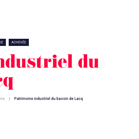
UE
ACHEVÉE
ndustriel du
cq
ire
|
Patrimoine industriel du bassin de Lacq