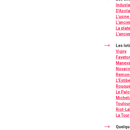
Indusl
D’Azola
L’usin
L’ancie
La plat
L’ancie
Les lo
Vigny
Fayeto
Maneval
Novari
Remon
L’Estibe
Rouqu
Le Pal
Micheli
Toulou
Riot-La
La Tour
Quelqu