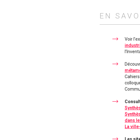
EN SAVO
Voir l’e
industr
l’Invent
Découvri
métamor
Cahiers
colloqu
Commun
Consult
Synthès
Synthès
dans le
La vill
Les sit