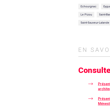
Echourgnac
Eygu
Le Pizou
Saint-Ba
Saint-Sauveur-Lalande
EN SAVO
Consulte
Présent
archite
Présent
Ménest