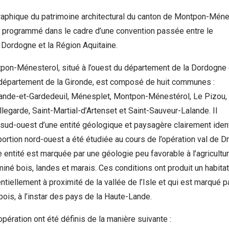
graphique du patrimoine architectural du canton de Montpon-Méne
 programmé dans le cadre d’une convention passée entre le
 Dordogne et la Région Aquitaine.
pon-Ménesterol, situé à l’ouest du département de la Dordogne 
 département de la Gironde, est composé de huit communes :
ande-et-Gardedeuil, Ménesplet, Montpon-Ménestérol, Le Pizou, 
egarde, Saint-Martial-d’Artenset et Saint-Sauveur-Lalande. Il
e sud-ouest d’une entité géologique et paysagère clairement ident
 portion nord-ouest a été étudiée au cours de l’opération val de D
 entité est marquée par une géologie peu favorable à l’agricultu
né bois, landes et marais. Ces conditions ont produit un habitat
tiellement à proximité de la vallée de l’Isle et qui est marqué p
bois, à l’instar des pays de la Haute-Lande.
opération ont été définis de la manière suivante :