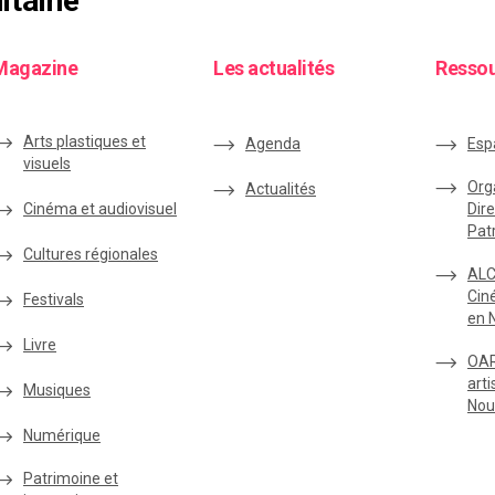
itaine
Magazine
Les actualités
Resso
Arts plastiques et
Agenda
Esp
visuels
Org
Actualités
Cinéma et audiovisuel
Dire
Pat
Cultures régionales
ALC
Cin
Festivals
en 
Livre
OAR
arti
Musiques
Nou
Numérique
Patrimoine et