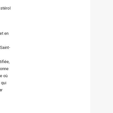
stérol
et en
Saint-
ifiée,
ronne
re où
 qui
ar