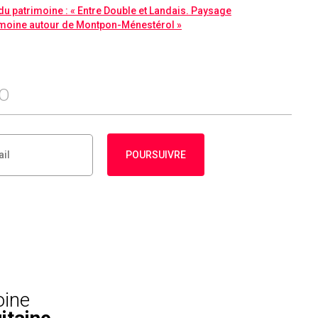
du patrimoine : « Entre Double et Landais. Paysage
imoine autour de Montpon-Ménestérol »
FO
POURSUIVRE
oine