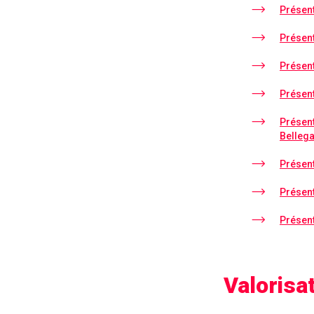
Présen
Présen
Présen
Présen
Présen
Belleg
Présent
Présen
Présen
Valorisa