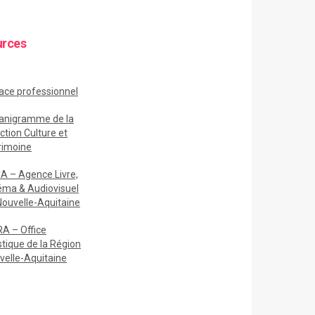
urces
ace
professionnel
anigramme de la
ction Culture et
rimoine
A – Agence Livre,
éma & Audiovisuel
Nouvelle-Aquitaine
A – Office
stique de la Région
velle-Aquitaine