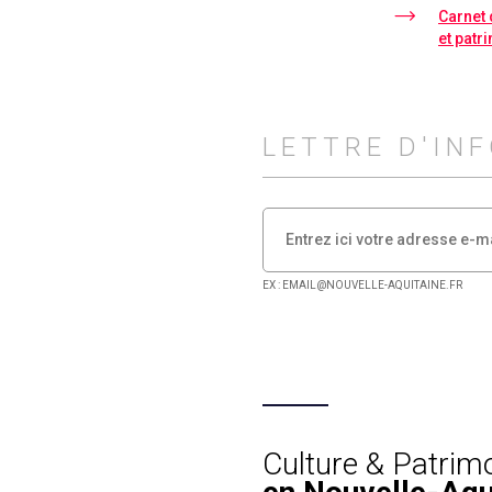
Carnet 
et patr
LETTRE D'IN
EX : EMAIL@NOUVELLE-AQUITAINE.FR
Culture & Patrim