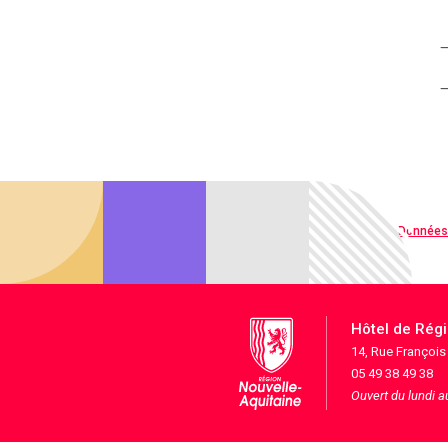
Qualité web
Données
Hôtel de Rég
14, Rue Françoi
05 49 38 49 38
Ouvert du lundi 