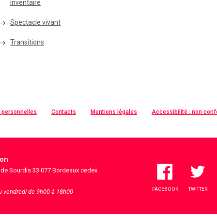
inventaire
Spectacle vivant
Transitions
 personnelles
Contacts
Mentions légales
Accessibilité : non con
ion
s de Sourdis 33 077 Bordeaux cedex
FACEBOOK
TWITTER
au vendredi de 9h00 à 18h00