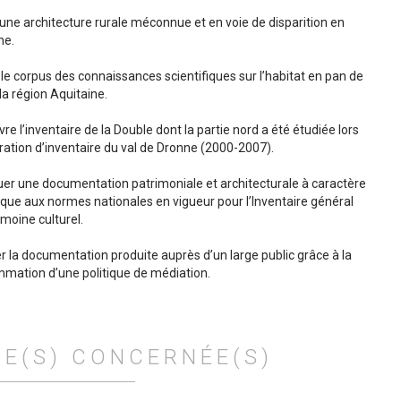
 une architecture rurale méconnue et en voie de disparition en
ne.
r le corpus des connaissances scientifiques sur l’habitat en pan de
la région Aquitaine.
re l’inventaire de la Double dont la partie nord a été étudiée lors
ération d’inventaire du val de Dronne (2000-2007).
uer une documentation patrimoniale et architecturale à caractère
fique aux normes nationales en vigueur pour l’Inventaire général
imoine culturel.
er la documentation produite auprès d’un large public grâce à la
mation d’une politique de médiation.
E(S) CONCERNÉE(S)