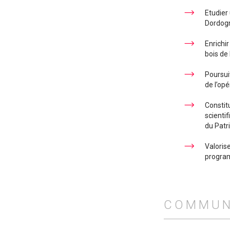
Etudier
Dordog
Enrichi
bois de 
Poursuiv
de l’op
Constit
scienti
du Patr
Valoris
program
COMMUN