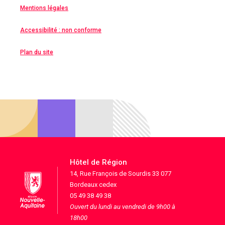
Mentions légales
Accessibilité : non conforme
Plan du site
Hôtel de Région
14, Rue François de Sourdis 33 077
Bordeaux cedex
05 49 38 49 38
Ouvert du lundi au vendredi de 9h00 à
18h00