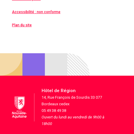
Accessibilité : non conforme
Plan du site
Hôtel de Région
14, Rue François de Sourdis 33 077
Bordeaux cedex
05 49 38 49 38
Ouvert du lundi au vendredi de 9h00 à
18h00