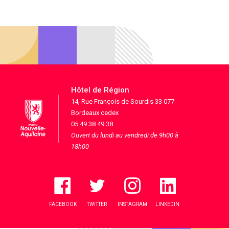
Hôtel de Région
14, Rue François de Sourdis 33 077
Bordeaux cedex
05 49 38 49 38
Ouvert du lundi au vendredi de 9h00 à
18h00
FACEBOOK
TWITTER
INSTAGRAM
LINKEDIN