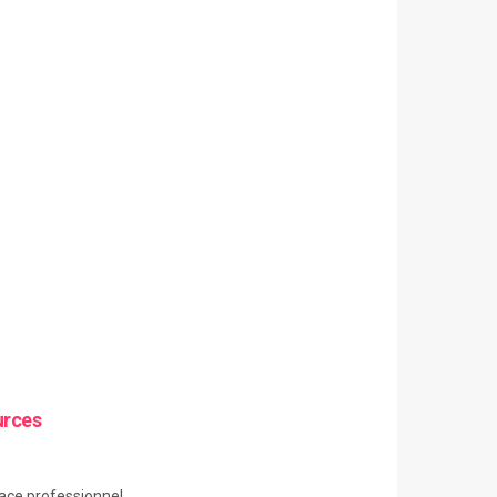
urces
ace
professionnel