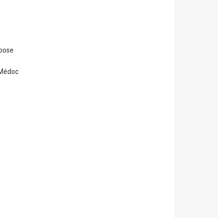
opose
e Médoc