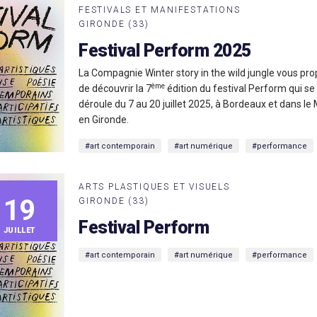
FESTIVALS ET MANIFESTATIONS
GIRONDE (33)
Festival Perform 2025
La Compagnie Winter story in the wild jungle vous pr
ème
de découvrir la 7
édition du festival Perform qui se
déroule du 7 au 20 juillet 2025, à Bordeaux et dans l
en Gironde.
#art contemporain
#art numérique
#performance
ARTS PLASTIQUES ET VISUELS
19
GIRONDE (33)
Festival Perform
JUILLET
#art contemporain
#art numérique
#performance