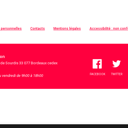
 personnelles
Contacts
Mentions légales
Accessibilité : non con
ion
s de Sourdis 33 077 Bordeaux cedex
FACEBOOK
TWITTER
au vendredi de 9h00 à 18h00