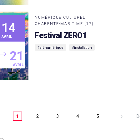
NUMÉRIQUE CULTUREL
14
CHARENTE-MARITIME (17)
Festival ZERO1
AVRIL
#art numérique
#installation
21
AVRIL
1
2
3
4
5
D