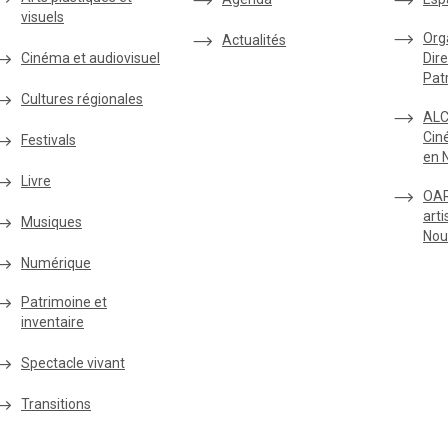
visuels
Org
Actualités
Cinéma et audiovisuel
Dire
Pat
Cultures régionales
ALC
Cin
Festivals
en 
Livre
OAR
arti
Musiques
Nou
Numérique
Patrimoine et
inventaire
Spectacle vivant
Transitions