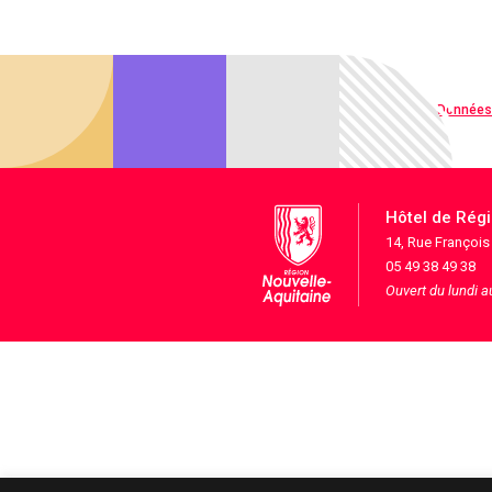
Qualité web
Données
Hôtel de Rég
14, Rue Françoi
05 49 38 49 38
Ouvert du lundi 