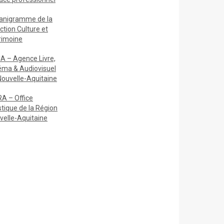
anigramme de la
ction Culture et
rimoine
A – Agence Livre,
éma & Audiovisuel
Nouvelle-Aquitaine
A – Office
stique de la Région
velle-Aquitaine