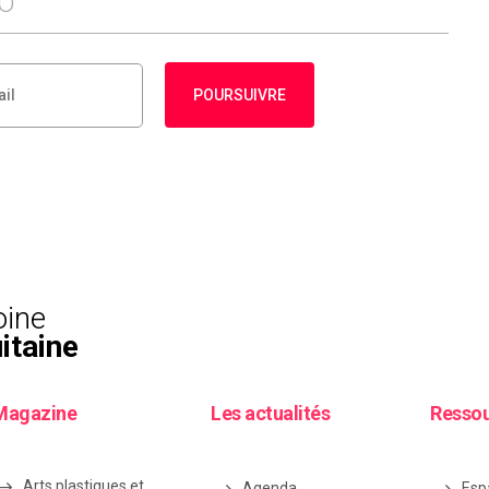
FO
POURSUIVRE
oine
itaine
Magazine
Les actualités
Resso
Arts plastiques et
Agenda
Esp