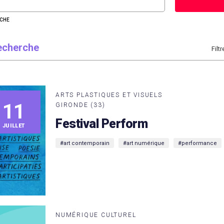
RCHE
recherche
Filtr
ARTS PLASTIQUES ET VISUELS
11
GIRONDE (33)
Festival Perform
JUILLET
#art contemporain
#art numérique
#performance
NUMÉRIQUE CULTUREL