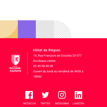
Hôtel de Région
14, Rue François de Sourdis 33 077
Bordeaux cedex
05 49 38 49 38
Ouvert du lundi au vendredi de 9h00 à
18h00
FACEBOOK
TWITTER
INSTAGRAM
LINKEDIN