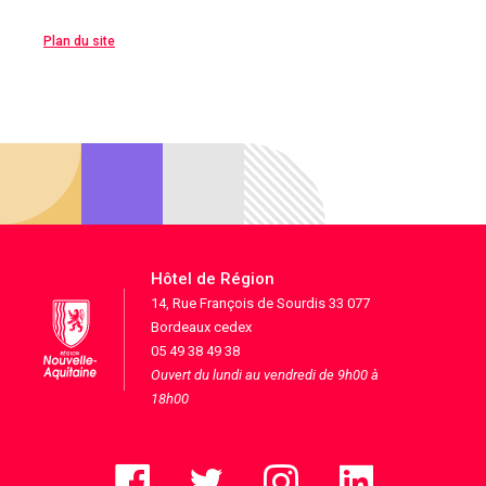
Plan du site
Hôtel de Région
14, Rue François de Sourdis 33 077
Bordeaux cedex
05 49 38 49 38
Ouvert du lundi au vendredi de 9h00 à
18h00