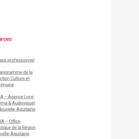
urces
ace
professionnel
anigramme de la
ction Culture et
rimoine
A – Agence Livre,
éma & Audiovisuel
Nouvelle-Aquitaine
A – Office
stique de la Région
velle-Aquitaine