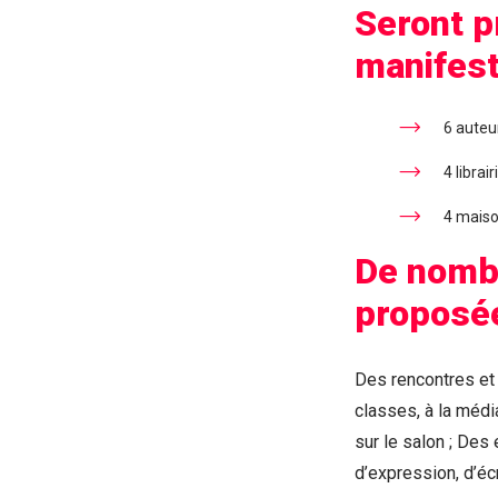
Seront p
manifest
6 auteur
4 librair
4 maiso
De nombr
proposé
Des rencontres et 
classes, à la médi
sur le salon ; Des
d’expression, d’écri