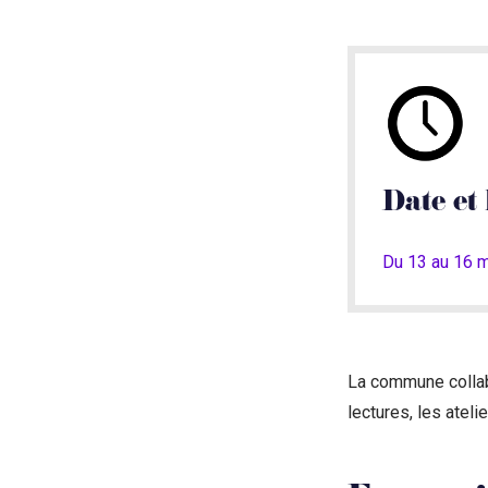
Date et 
Du 13 au 16 m
La commune collab
lectures, les ateli