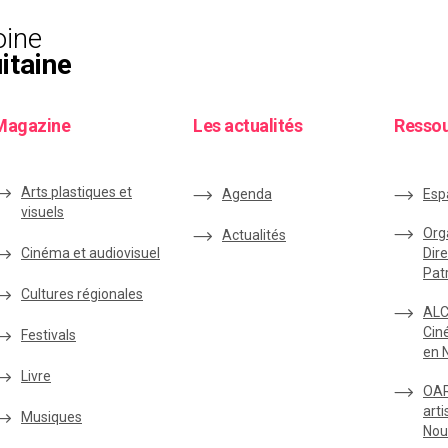
oine
itaine
Magazine
Les actualités
Resso
Arts plastiques et
Agenda
Esp
visuels
Org
Actualités
Cinéma et audiovisuel
Dire
Pat
Cultures régionales
ALC
Cin
Festivals
en 
Livre
OAR
arti
Musiques
Nou