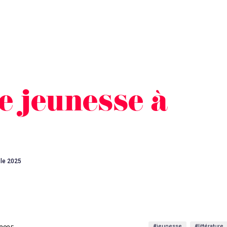
e jeunesse à
sle 2025
#jeunesse
#littérature