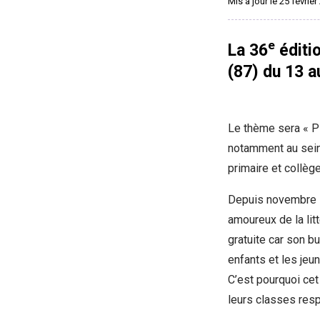
Mis à jour le 25 févrie
e
La 36
éditio
(87) du 13 a
Le thème sera « Pl
notamment au sein
primaire et collège
Depuis novembre 1
amoureux de la lit
gratuite car son bu
enfants et les jeun
C’est pourquoi cet
leurs classes resp