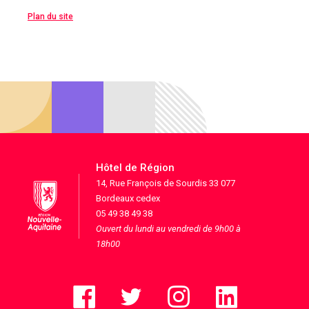
Plan du site
Hôtel de Région
14, Rue François de Sourdis 33 077
Bordeaux cedex
05 49 38 49 38
Ouvert du lundi au vendredi de 9h00 à
18h00