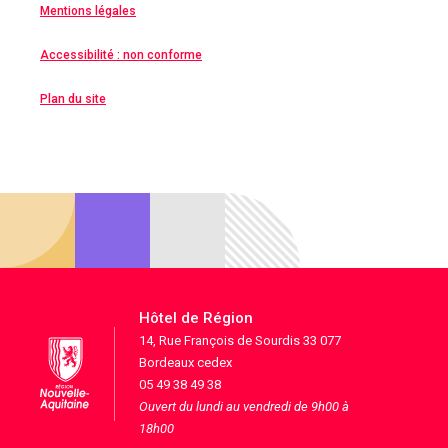
Mentions légales
Accessibilité : non conforme
Plan du site
Hôtel de Région
14, Rue François de Sourdis 33 077
Bordeaux cedex
05 49 38 49 38
Ouvert du lundi au vendredi de 9h00 à
18h00