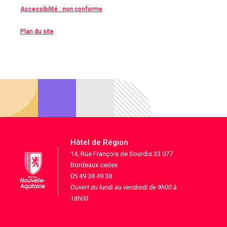
Accessibilité : non conforme
Plan du site
Hôtel de Région
14, Rue François de Sourdis 33 077
Bordeaux cedex
05 49 38 49 38
Ouvert du lundi au vendredi de 9h00 à
18h00