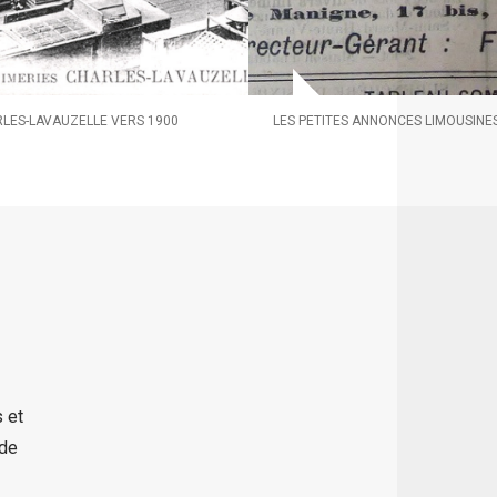
ARLES-LAVAUZELLE VERS 1900
LES PETITES ANNONCES LIMOUSINE
 et
 de