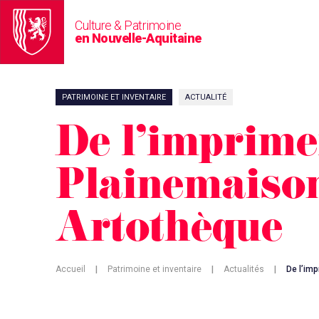
Culture & Patrimoine
en Nouvelle-Aquitaine
PATRIMOINE ET INVENTAIRE
ACTUALITÉ
De l’imprime
Plainemaison
Artothèque
Accueil
|
Patrimoine et inventaire
|
Actualités
|
De l’im