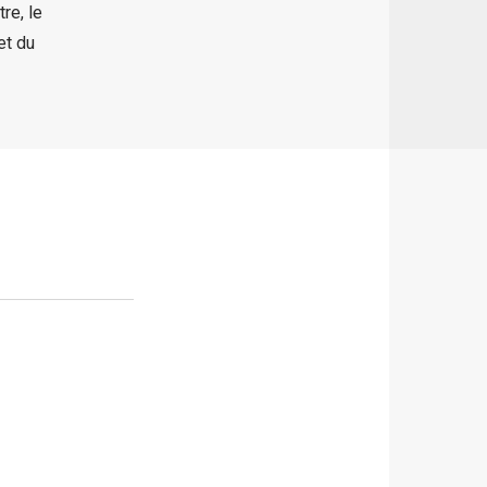
re, le
et du