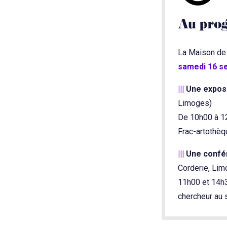
Au pro
La Maison de
samedi 16 s
|||
Une expos
Limoges)
De 10h00 à 12
Frac-artothèq
|||
Une conf
Corderie, Lim
11h00 et 14h3
chercheur au 