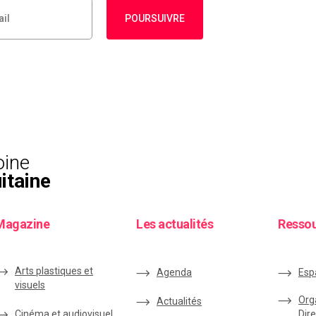
POURSUIVRE
oine
itaine
Magazine
Les actualités
Resso
Arts plastiques et
Agenda
Esp
visuels
Org
Actualités
Cinéma et audiovisuel
Dire