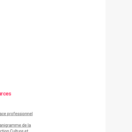
urces
ace
professionnel
anigramme de la
ction Culture et