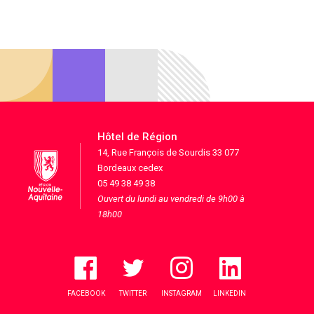
Hôtel de Région
14, Rue François de Sourdis 33 077
Bordeaux cedex
05 49 38 49 38
Ouvert du lundi au vendredi de 9h00 à
18h00
FACEBOOK
TWITTER
INSTAGRAM
LINKEDIN