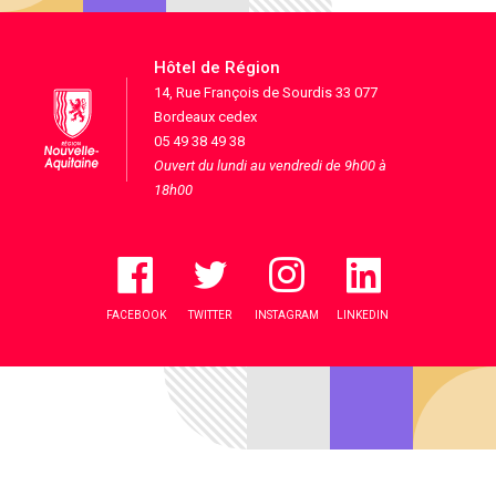
Hôtel de Région
14, Rue François de Sourdis 33 077
Bordeaux cedex
05 49 38 49 38
Ouvert du lundi au vendredi de 9h00 à
18h00
FACEBOOK
TWITTER
INSTAGRAM
LINKEDIN