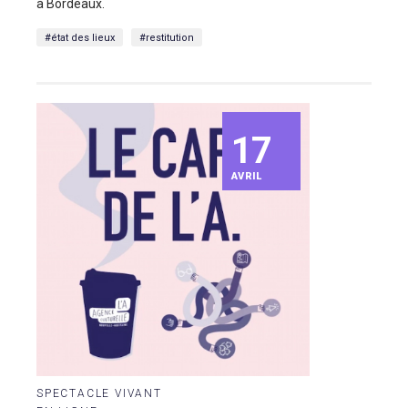
à Bordeaux.
#état des lieux
#restitution
17
AVRIL
SPECTACLE VIVANT