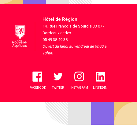
Hôtel de Région
14, Rue François de Sourdis 33 077
Bordeaux cedex
05 49 38 49 38
Ouvert du lundi au vendredi de 9h00 à
18h00
FACEBOOK
TWITTER
INSTAGRAM
LINKEDIN