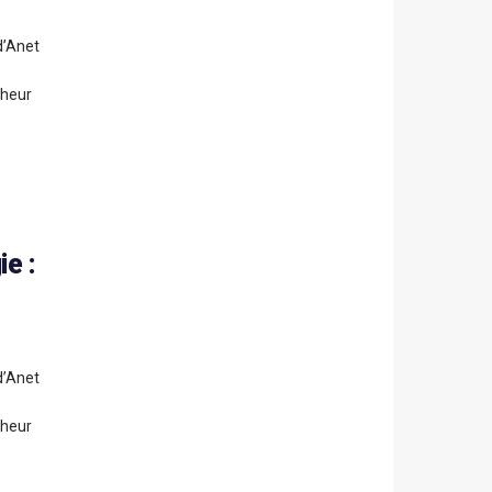
d’Anet
cheur
e :
d’Anet
cheur