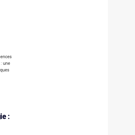
iences
 : une
iques
e :