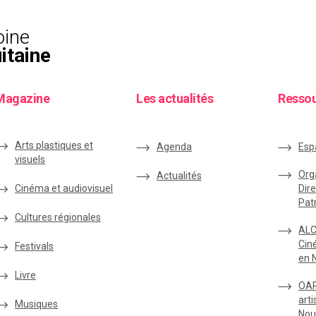
oine
itaine
Magazine
Les actualités
Resso
Arts plastiques et
Agenda
Esp
visuels
Org
Actualités
Cinéma et audiovisuel
Dire
Pat
Cultures régionales
ALC
Cin
Festivals
en 
Livre
OAR
arti
Musiques
Nou