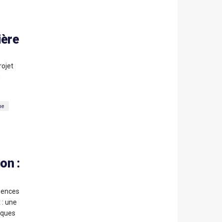
ière
rojet
n
ue
on :
iences
 : une
iques