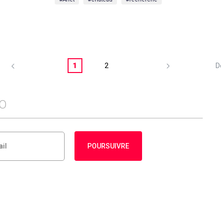
1
2
D
FO
POURSUIVRE