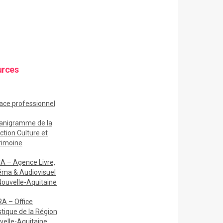
urces
ace
professionnel
anigramme de la
ction Culture et
rimoine
A – Agence Livre,
éma & Audiovisuel
Nouvelle-Aquitaine
A – Office
stique de la Région
velle-Aquitaine