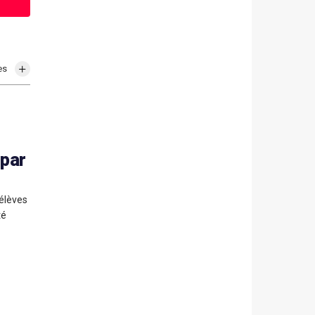
es
 par
 élèves
té