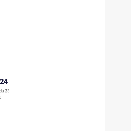
024
 du 23
s