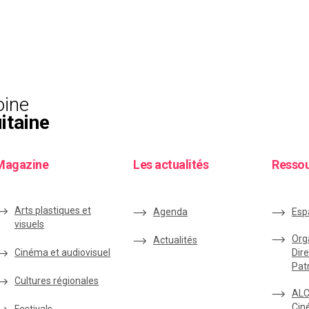
oine
itaine
Magazine
Les actualités
Resso
Arts plastiques et
Agenda
Esp
visuels
Org
Actualités
Cinéma et audiovisuel
Dire
Pat
Cultures régionales
ALC
Cin