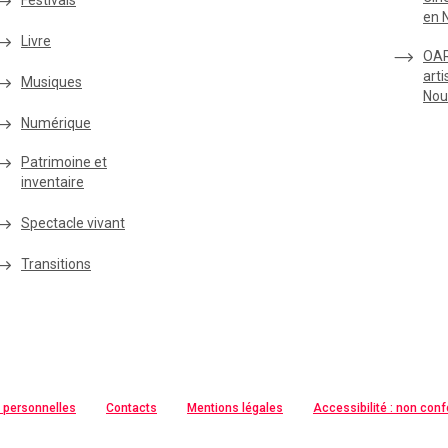
Festivals
en 
Livre
OAR
arti
Musiques
Nou
Numérique
Patrimoine et
inventaire
Spectacle vivant
Transitions
 personnelles
Contacts
Mentions légales
Accessibilité : non con