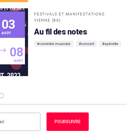
FESTIVALS ET MANIFESTATIONS
03
VIENNE (86)
Au fil des notes
AOÛT
#comédie musicale
#concert
#opérette
08
AOÛT
FO
POURSUIVRE