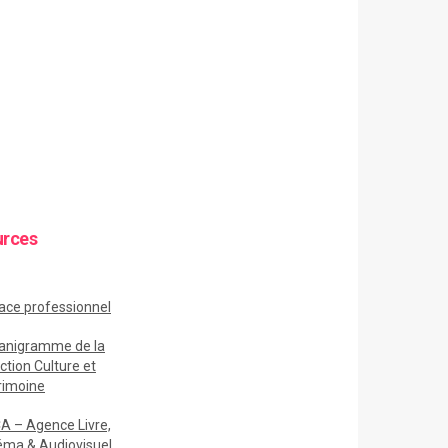
urces
ace
professionnel
anigramme de la
ction Culture et
rimoine
A – Agence Livre,
éma & Audiovisuel