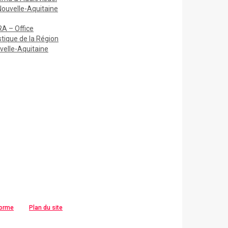
Nouvelle-Aquitaine
A – Office
stique de la Région
velle-Aquitaine
forme
Plan du site