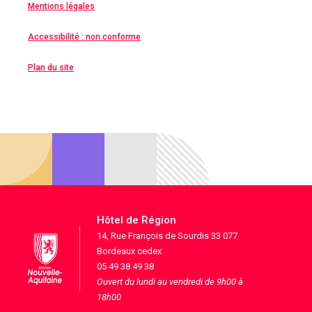
Mentions légales
Accessibilité : non conforme
Plan du site
Hôtel de Région
14, Rue François de Sourdis 33 077
Bordeaux cedex
05 49 38 49 38
Ouvert du lundi au vendredi de 9h00 à
18h00