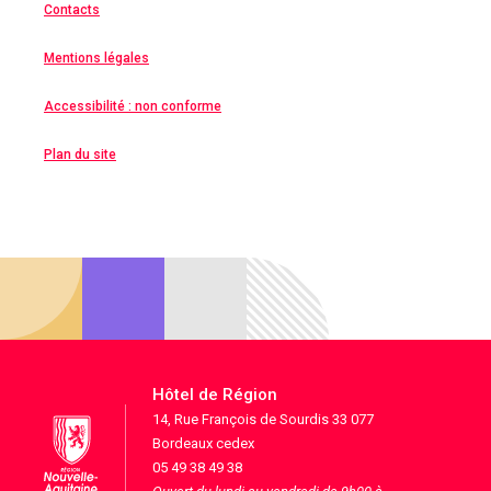
Contacts
Mentions légales
Accessibilité : non conforme
Plan du site
Hôtel de Région
14, Rue François de Sourdis 33 077
Bordeaux cedex
05 49 38 49 38