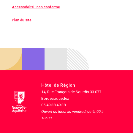
Accessibilité : non conforme
Plan du site
Hôtel de Région
14, Rue François de Sourdis 33 077
Bordeaux cedex
05 49 38 49 38
Ouvert du lundi au vendredi de 9h00 à
18h00