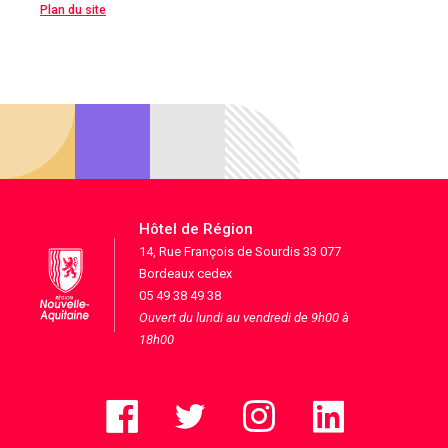
Plan du site
Hôtel de Région
14, Rue François de Sourdis 33 077
Bordeaux cedex
05 49 38 49 38
Ouvert du lundi au vendredi de 9h00 à
18h00