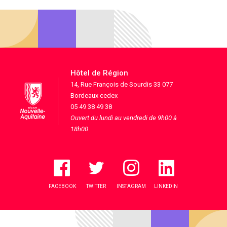
Hôtel de Région
14, Rue François de Sourdis 33 077
Bordeaux cedex
05 49 38 49 38
Ouvert du lundi au vendredi de 9h00 à
18h00
FACEBOOK
TWITTER
INSTAGRAM
LINKEDIN